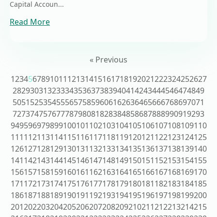
Capital Accoun...
Read More
« Previous
1
2
3
4
5
6
7
8
9
10
11
12
13
14
15
16
17
18
19
20
21
22
23
24
25
26
27
28
29
30
31
32
33
34
35
36
37
38
39
40
41
42
43
44
45
46
47
48
49
50
51
52
53
54
55
56
57
58
59
60
61
62
63
64
65
66
67
68
69
70
71
72
73
74
75
76
77
78
79
80
81
82
83
84
85
86
87
88
89
90
91
92
93
94
95
96
97
98
99
100
101
102
103
104
105
106
107
108
109
110
111
112
113
114
115
116
117
118
119
120
121
122
123
124
125
126
127
128
129
130
131
132
133
134
135
136
137
138
139
140
141
142
143
144
145
146
147
148
149
150
151
152
153
154
155
156
157
158
159
160
161
162
163
164
165
166
167
168
169
170
171
172
173
174
175
176
177
178
179
180
181
182
183
184
185
186
187
188
189
190
191
192
193
194
195
196
197
198
199
200
201
202
203
204
205
206
207
208
209
210
211
212
213
214
215